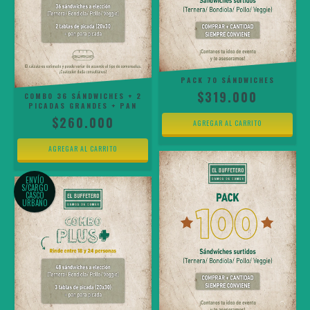
PACK 70 SÁNDWICHES
$319.000
COMBO 36 SÁNDWICHES + 2
PICADAS GRANDES + PAN
$260.000
ENVÍO
S/CARGO
CASCO
URBANO