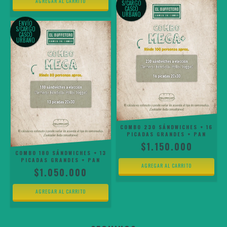
S/CARGO
CASCO
URBANO
ENVÍO
S/CARGO
CASCO
URBANO
COMBO 230 SÁNDWICHES + 16
PICADAS GRANDES + PAN
$1.150.000
COMBO 180 SÁNDWICHES + 13
PICADAS GRANDES + PAN
$1.050.000