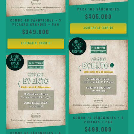
PACK 100 SÁNDWICHES
$405.000
COMBO 48 SÁNDWICHES + 3
PICADAS GRANDES + PAN
$349.000
ENVÍO
S/CARGO
CASCO
URBANO
ENVÍO
S/CARGO
CASCO
URBANO
COMBO 75 SÁNDWICHES + 5
PICADAS + PAN
$499.000
COMBO 60 SÁNDWICHES + 4