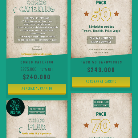
COMBO CATERING
PACK 50 SÁNDWICHES
$275.000
$243.000
13
% OFF
$240.000
ENVÍO
S/CARGO
CASCO
URBANO