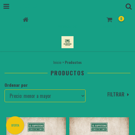
PRODUCTOS
0
INICIO
PRODUCTOS
CARRITO
Inicio
>
Productos
PRODUCTOS
Ordenar por
FILTRAR
OFERTA