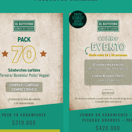
ENVÍO
S/CARGO
CASCO
URBANO
PACK 70 SÁNDWICHES
COMBO 60 SÁNDWICHES +
PICADAS GRANDES + PA
$319.000
$420.000