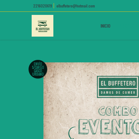
2216020619
elbuffetero@hotmail.com
INICIO
PRODUCT
ENVÍO
S/CARGO
CASCO
URBANO