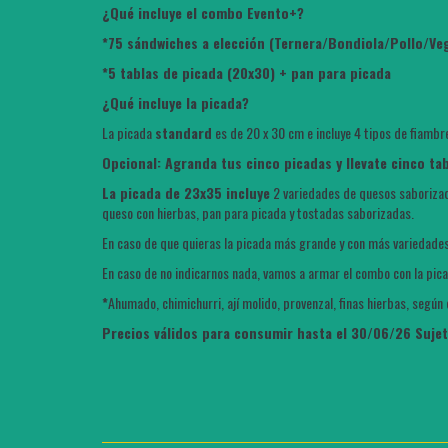
¿Qué incluye el combo Evento+?
*75 sándwiches a elección (Ternera/Bondiola/Pollo/V
*5 tablas de picada (20x30) + pan para picada
¿Qué incluye la picada?
La picada
standard
es de 20 x 30 cm e incluye 4 tipos de fiambr
Opcional: Agranda tus cinco picadas y llevate cinco ta
La picada de 23x35 incluye
2 variedades de quesos saboriza
queso con hierbas, pan para picada y tostadas saborizadas.
En caso de que quieras la picada más grande y con más variedades
En caso de no indicarnos nada, vamos a armar el combo con la pic
*
Ahumado, chimichurri, ají molido, provenzal, finas hierbas, según
Precios válidos para consumir hasta el 30/06/26 Suje