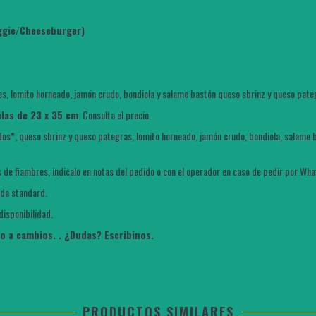
eggie/Cheeseburger)
es, lomito horneado, jamón crudo, bondiola y salame bastón queso sbrinz y queso pate
blas de 23 x 35 cm
. Consulta el precio.
dos
*
, queso sbrinz y queso pategras, lomito horneado, jamón crudo, bondiola, salame 
 de fiambres, indicalo en notas del pedido o con el operador en caso de pedir por Wh
ada standard.
 disponibilidad.
to a cambios. . ¿Dudas? Escribinos.
PRODUCTOS SIMILARES