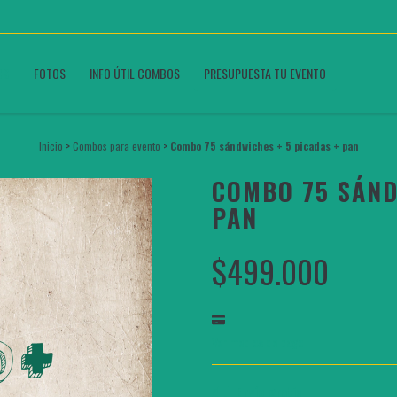
OS
FOTOS
INFO ÚTIL COMBOS
PRESUPUESTA TU EVENTO
Inicio
>
Combos para evento
>
Combo 75 sándwiches + 5 picadas + pan
COMBO 75 SÁND
PAN
$499.000
Ver medios de pago
Envío gratis