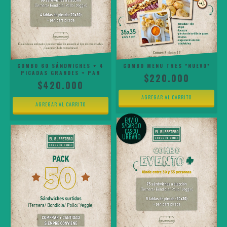
COMBO 60 SÁNDWICHES + 4
COMBO MENU TRES *NUEVO*
PICADAS GRANDES + PAN
$220.000
$420.000
ENVÍO
S/CARGO
CASCO
URBANO