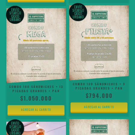
ENVÍO
ENVÍO
S/CARGO
S/CARGO
CASCO
CASCO
URBANO
URBANO
COMBO 130 SÁNDWICHES + 9
COMBO 180 SÁNDWICHES + 13
PICADAS GRANDES + PAN
PICADAS GRANDES + PAN
$794.000
$1.050.000
ENVÍO
S/CARGO
CASCO
URBANO