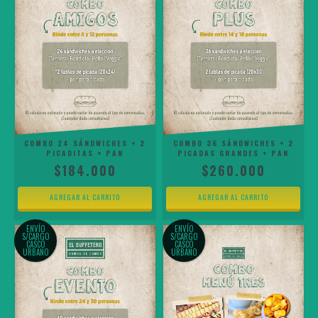
COMBO 24 SÁNDWICHES + 2
COMBO 36 SÁNDWICHES + 2
PICADITAS + PAN
PICADAS GRANDES + PAN
$184.000
$260.000
ENVÍO
ENVÍO
S/CARGO
S/CARGO
CASCO
CASCO
URBANO
URBANO