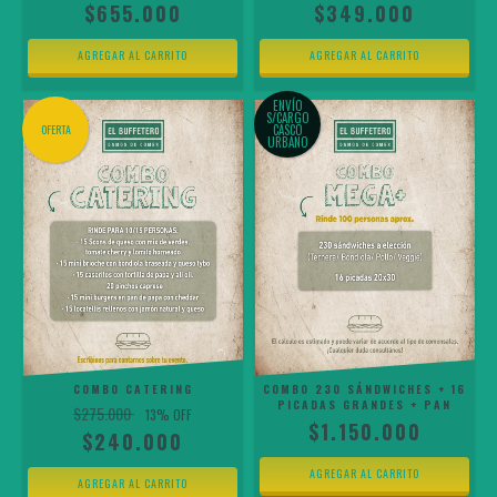
$655.000
$349.000
ENVÍO
S/CARGO
OFERTA
CASCO
URBANO
COMBO CATERING
COMBO 230 SÁNDWICHES + 16
PICADAS GRANDES + PAN
$275.000
13
% OFF
$1.150.000
$240.000