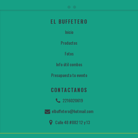
EL BUFFETERO
Inicio
Productos
Fotos
Info útil combos
Presupuesta tu evento
CONTACTANOS
2216020619
elbuffetero@hotmail.com
Calle 48 #882 12 y 13