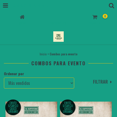
COMBOS PARA EVENTO
0
INICIO
PRODUCTOS
CARRITO
Inicio
>
Combos para evento
COMBOS PARA EVENTO
Ordenar por
FILTRAR
ENVÍO
ENVÍO
S/CARGO
S/CARGO
CASCO
CASCO
URBANO
URBANO