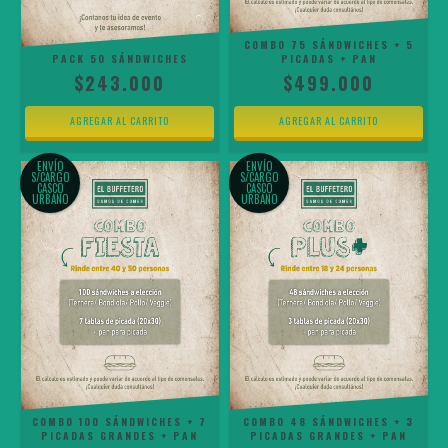
COMBO 75 SÁNDWICHES + 5
PACK 50 SÁNDWICHES
PICADAS + PAN
$243.000
$499.000
ENVÍO
ENVÍO
S/CARGO
S/CARGO
CASCO
CASCO
URBANO
URBANO
COMBO 100 SÁNDWICHES + 7
COMBO 48 SÁNDWICHES + 3
PICADAS GRANDES + PAN
PICADAS GRANDES + PAN