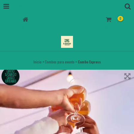
COMBO EXPRESS
0
INICIO
PRODUCTOS
CARRITO
Inicio
>
Combos para evento
>
Combo Express
ENVÍO
S/CARGO
CASCO
URBANO