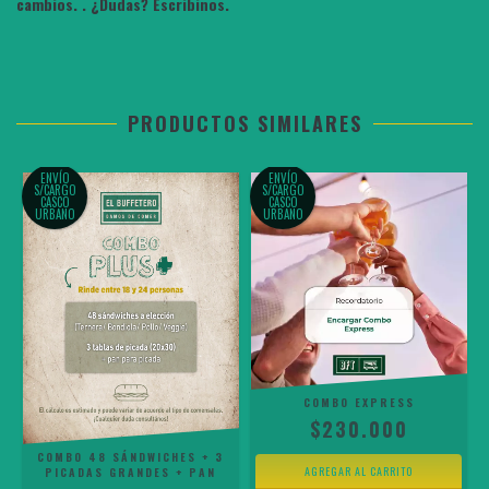
cambios. . ¿Dudas? Escribinos.
PRODUCTOS SIMILARES
ENVÍO
ENVÍO
S/CARGO
S/CARGO
CASCO
CASCO
URBANO
URBANO
COMBO EXPRESS
$230.000
COMBO 48 SÁNDWICHES + 3
PICADAS GRANDES + PAN