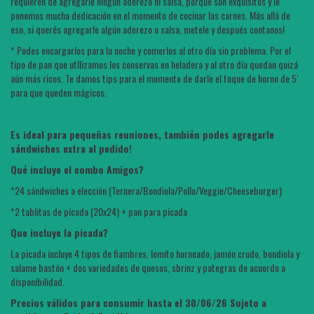
requieren de agregarle ningún aderezo ni salsa, porque son exquisitos y le
ponemos mucha dedicación en el momento de cocinar las carnes. Más allá de
eso, si querés agregarle algún aderezo o salsa, metele y después contanos!
* Podes encargarlos para la noche y comerlos al otro día sin problema. Por el
tipo de pan que utllizamos los conservas en heladera y al otro día quedan quizá
aún más ricos. Te damos tips para el momento de darle el toque de horno de 5´
para que queden mágicos.
Es ideal para pequeñas reuniones, también podes agregarle
sándwiches extra al pedido!
Qué incluye el combo Amigos?
*24 sándwiches a elección (Ternera/Bondiola/Pollo/Veggie/Cheeseburger)
*2 tablitas de picada (20x24) + pan para picada
Que incluye la picada?
La picada incluye 4 tipos de fiambres, lomito horneado, jamón crudo, bondiola y
salame bastón + dos variedades de quesos, sbrinz y pategras de acuerdo a
disponibilidad.
Precios válidos para consumir hasta el 30/06/26 Sujeto a