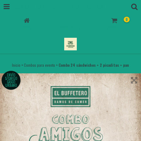
COMBO 24 SÁNDWICHES + 2 PICADITAS + PAN
0
INICIO
PRODUCTOS
CARRITO
Inicio
>
Combos para evento
>
Combo 24 sándwiches + 2 picaditas + pan
ENVÍO
S/CARGO
CASCO
URBANO