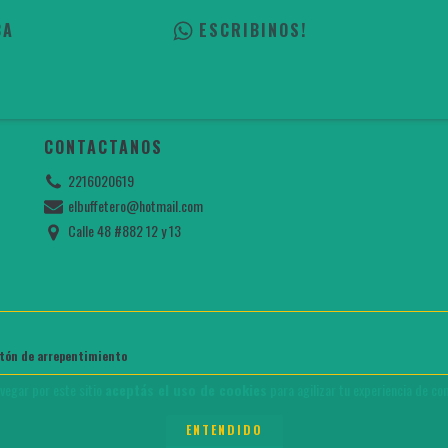
BA
ESCRIBINOS!
CONTACTANOS
2216020619
elbuffetero@hotmail.com
Calle 48 #882 12 y 13
tón de arrepentimiento
avegar por este sitio
aceptás el uso de cookies
para agilizar tu experiencia de co
ENTENDIDO