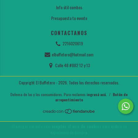
Info útil combos
Presupuesta tu evento
CONTACTANOS
2216020619
elbuffetero@hotmail.com
Calle 48 #882 12 y 13
Copyright El Buffetero - 2026. Todos los derechos reservados.
Defensa de las y los consumidores. Para reclamos
ingresá acá.
/
Botón de
arrepentimiento
Al navegar por este sitio
aceptás el uso de cookies
para agilizar tu
experiencia de compra.