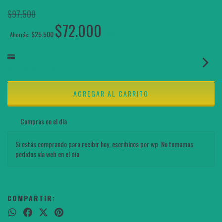
$97.500
$72.000
$25.500
26
% OFF
Ahorrás:
Ver medios de pago
Compras en el día
Si estás comprando para recibir hoy, escribínos por wp. No tomamos
pedidos vía web en el día
COMPARTIR: