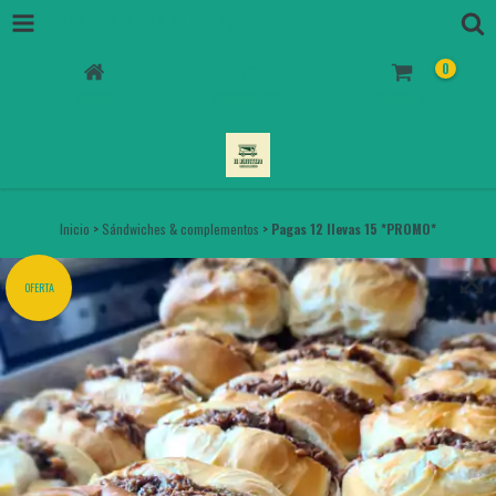
PAGAS 12 LLEVAS 15 *PROMO*
0
INICIO
PRODUCTOS
CARRITO
Inicio
>
Sándwiches & complementos
>
Pagas 12 llevas 15 *PROMO*
OFERTA